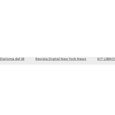
ber
centes
Diploma del IB
Revista Digital New York News
KIT LIBRO