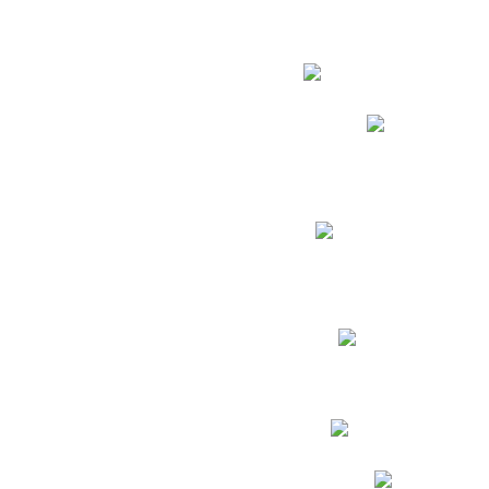
Estudian
Phidias
Biblioteca CNY
Cronograma de evaluac
Manual de Convivenc
Resultados Pruebas Sa