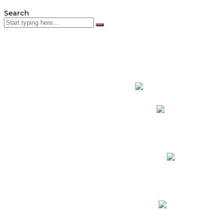
Search
PADRES DE F
Padres CNY Online
Circulares a Padres
Cronograma