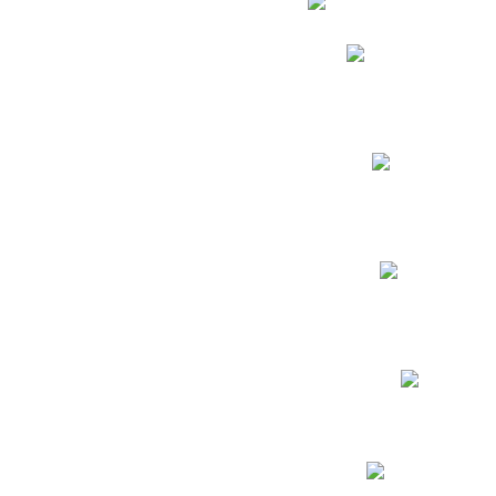
Phidias
Correo para Docent
Biblioteca CNY
Cronograma
INEWS