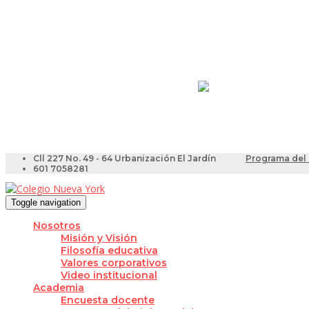
Resultados Pruebas Sa
Videotutoriales para Do
Cll 227 No. 49 - 64 Urbanización El Jardín
Programa del 
601 7058281
Toggle navigation
Nosotros
Misión y Visión
Filosofía educativa
Valores corporativos
Video institucional
Academia
Encuesta docente