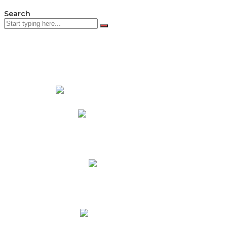
Search
PADRES DE FAMILIA
Padres CNY Online
Circulares a Padres
Cronograma