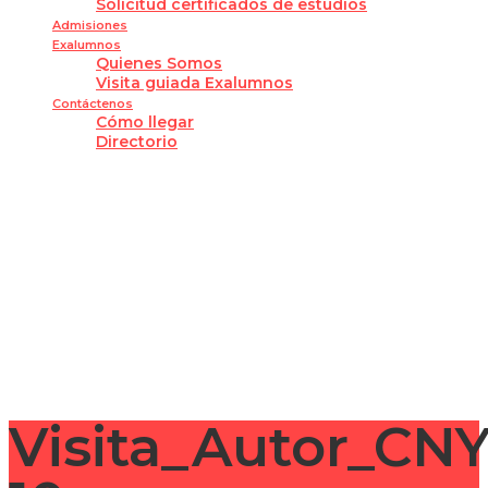
Solicitud certificados de estudios
Admisiones
Exalumnos
Quienes Somos
Visita guiada Exalumnos
Contáctenos
Cómo llegar
Directorio
¿Tienes alguna pregunta?
Enviar la consulta
Mensaje enviado
Cerrar
Visita_Autor_CN