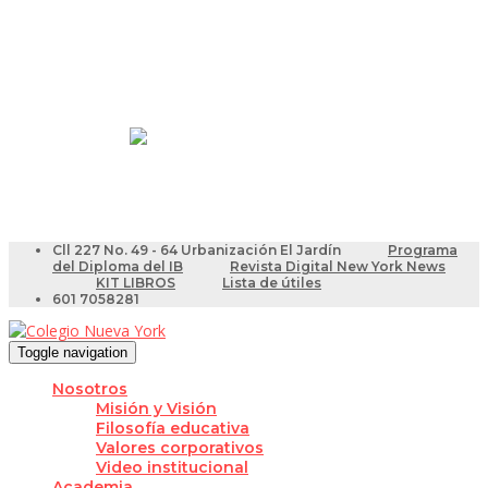
Resultados Pruebas Saber
Videotutoriales para Docentes
Cll 227 No. 49 - 64 Urbanización El Jardín
Programa
del Diploma del IB
Revista Digital New York News
KIT LIBROS
Lista de útiles
601 7058281
Toggle navigation
Nosotros
Misión y Visión
Filosofía educativa
Valores corporativos
Video institucional
Academia