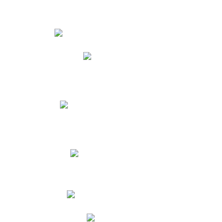
Estudiantes
Phidias
Biblioteca CNY
Cronograma de evaluaciones
Manual de Convivencia
Resultados Pruebas Saber