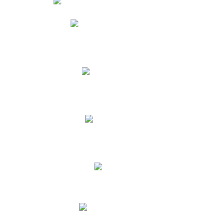
Phidias
Correo para Docentes
Biblioteca CNY
Cronograma
INEWS