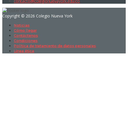
contacto@colegionuevayork.edu.co
Copyright © 2026 Colegio Nueva York
Noticias
Cómo llegar
Contáctenos
Condiciones
Política de tratamiento de datos personales
Línea ética
Sign In
La contraseña debe tener un mínimo
de 8 caracteres de números y letras, y contener al menos 1 letra
mayúscula
I want to sign up as instructor