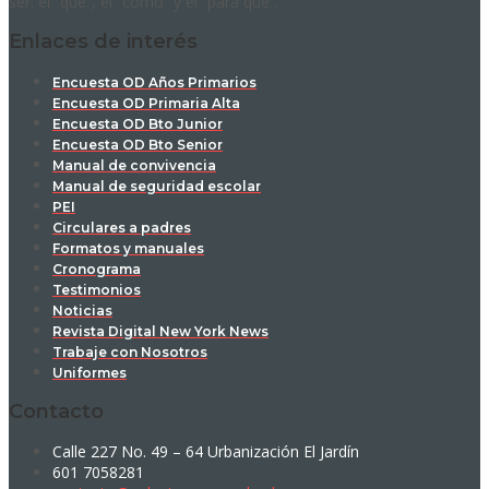
ser: el “qué”, el “cómo” y el “para qué”.
Enlaces de interés
Encuesta OD Años Primarios
Encuesta OD Primaria Alta
Encuesta OD Bto Junior
Encuesta OD Bto Senior
Manual de convivencia
Manual de seguridad escolar
PEI
Circulares a padres
Formatos y manuales
Cronograma
Testimonios
Noticias
Revista Digital New York News
Trabaje con Nosotros
Uniformes
Contacto
Calle 227 No. 49 – 64 Urbanización El Jardín
601 7058281