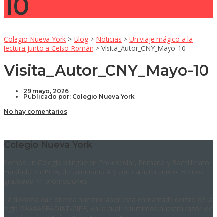
10
Colegio Nueva York
>
Blog
>
Noticias
>
Un viaje mágico a la
lectura junto a Celso Román
>
Visita_Autor_CNY_Mayo-10
Visita_Autor_CNY_Mayo-10
29 mayo, 2026
Publicado por:
Colegio Nueva York
No hay comentarios
Colegio Nueva York
Somos un Colegio bilingüe en Pre-escolar, Primaria y Bachillerato.
Fundado en 1974, de calendario A y con carácter mixto. Hemos
graduado 41 promociones.
La filosofía que orienta nuestra labor está enmarcada dentro de la
sigla RAAAASFADIAT-CIPE, en la cual resumimos nuestra razón de