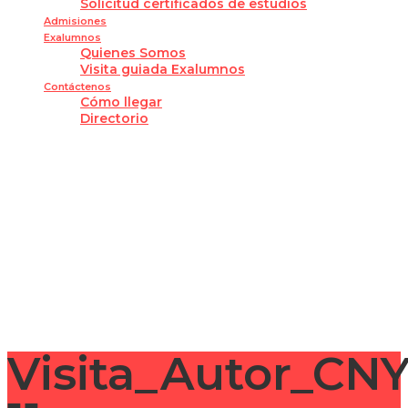
Solicitud certificados de estudios
Admisiones
Exalumnos
Quienes Somos
Visita guiada Exalumnos
Contáctenos
Cómo llegar
Directorio
¿Tienes alguna pregunta?
Enviar la consulta
Mensaje enviado
Cerrar
Visita_Autor_CN