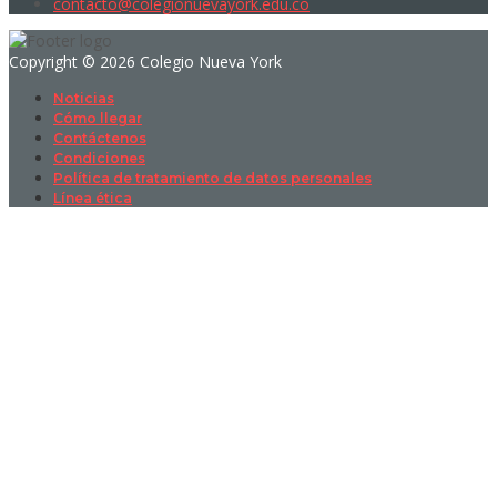
contacto@colegionuevayork.edu.co
Copyright © 2026 Colegio Nueva York
Noticias
Cómo llegar
Contáctenos
Condiciones
Política de tratamiento de datos personales
Línea ética
Sign In
La contraseña debe tener un mínimo
de 8 caracteres de números y letras, y contener al menos 1 letra
mayúscula
I want to sign up as instructor