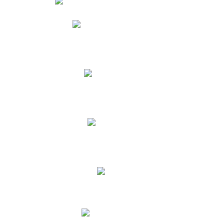
Phidias
Correo para Docentes
Biblioteca CNY
Cronograma
INEWS