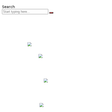
Search
PADRES DE FAMILIA
Padres CNY Online
Circulares a Padres
Cronograma