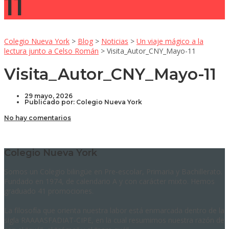
11
Colegio Nueva York
>
Blog
>
Noticias
>
Un viaje mágico a la
lectura junto a Celso Román
>
Visita_Autor_CNY_Mayo-11
Visita_Autor_CNY_Mayo-11
29 mayo, 2026
Publicado por:
Colegio Nueva York
No hay comentarios
Colegio Nueva York
Somos un Colegio bilingüe en Pre-escolar, Primaria y Bachillerato.
Fundado en 1974, de calendario A y con carácter mixto. Hemos
graduado 41 promociones.
La filosofía que orienta nuestra labor está enmarcada dentro de la
sigla RAAAASFADIAT-CIPE, en la cual resumimos nuestra razón de