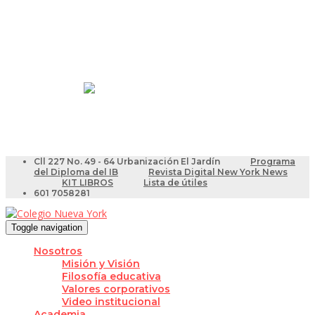
Resultados Pruebas Saber
Videotutoriales para Docentes
Cll 227 No. 49 - 64 Urbanización El Jardín
Programa
del Diploma del IB
Revista Digital New York News
KIT LIBROS
Lista de útiles
601 7058281
Toggle navigation
Nosotros
Misión y Visión
Filosofía educativa
Valores corporativos
Video institucional
Academia