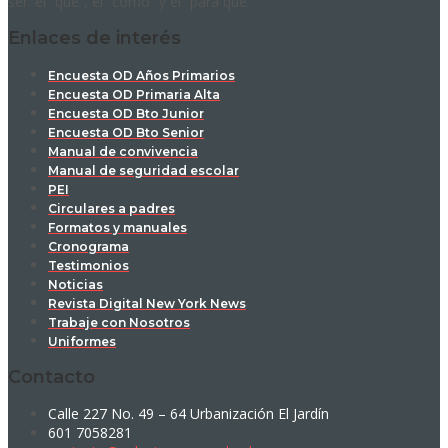
ser: el “qué”, el “cómo” y el “para qué”.
Enlaces de interés
Encuesta OD Años Primarios
Encuesta OD Primaria Alta
Encuesta OD Bto Junior
Encuesta OD Bto Senior
Manual de convivencia
Manual de seguridad escolar
PEI
Circulares a padres
Formatos y manuales
Cronograma
Testimonios
Noticias
Revista Digital New York News
Trabaje con Nosotros
Uniformes
Contacto
Calle 227 No. 49 – 64 Urbanización El Jardín
601 7058281