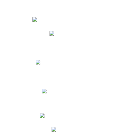
Estudiantes
Phidias
Biblioteca CNY
Cronograma de evaluaciones
Manual de Convivencia
Resultados Pruebas Saber