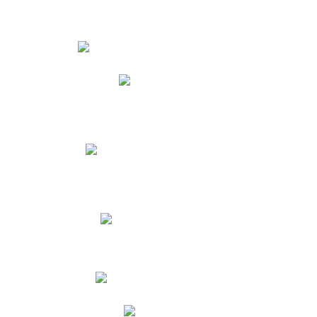
Estudiantes
Phidias
Biblioteca CNY
Cronograma de evaluaciones
Manual de Convivencia
Resultados Pruebas Saber