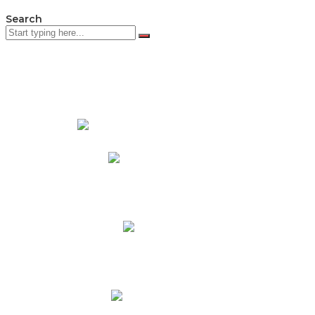
Search
PADRES DE FAMILIA
Padres CNY Online
Circulares a Padres
Cronograma