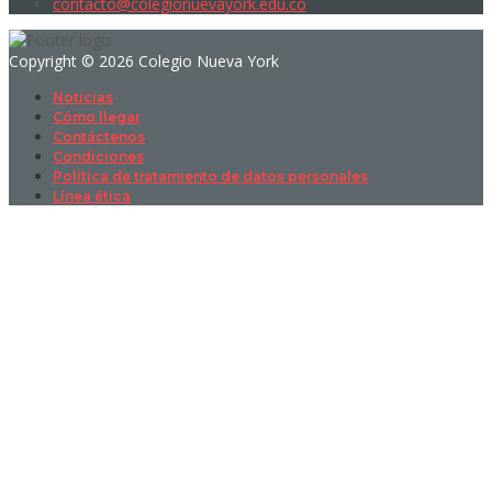
contacto@colegionuevayork.edu.co
Copyright © 2026 Colegio Nueva York
Noticias
Cómo llegar
Contáctenos
Condiciones
Política de tratamiento de datos personales
Línea ética
Sign In
La contraseña debe tener un mínimo
de 8 caracteres de números y letras, y contener al menos 1 letra
mayúscula
I want to sign up as instructor