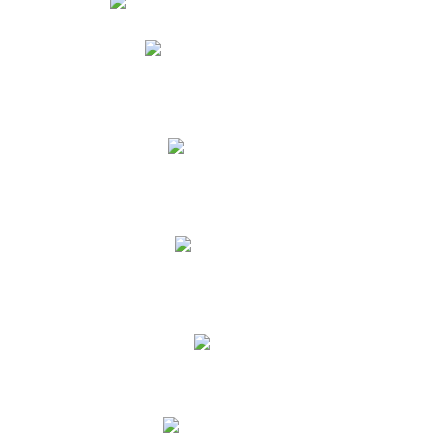
Phidias
Correo para Docentes
Biblioteca CNY
Cronograma
INEWS