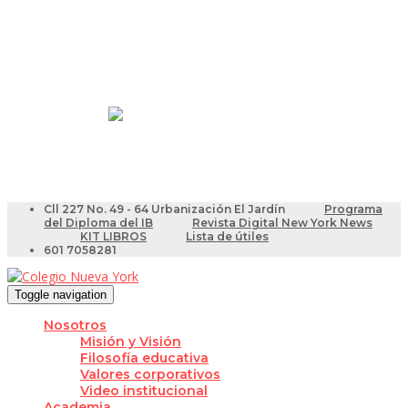
Resultados Pruebas Saber
Videotutoriales para Docentes
Cll 227 No. 49 - 64 Urbanización El Jardín
Programa
del Diploma del IB
Revista Digital New York News
KIT LIBROS
Lista de útiles
601 7058281
Toggle navigation
Nosotros
Misión y Visión
Filosofía educativa
Valores corporativos
Video institucional
Academia