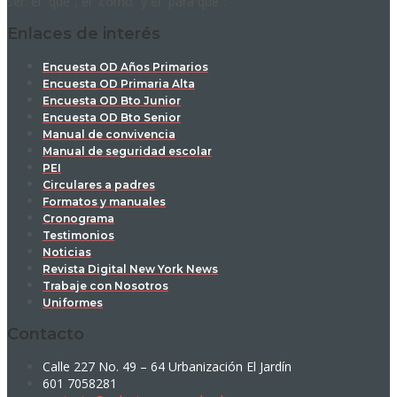
ser: el “qué”, el “cómo” y el “para qué”.
Enlaces de interés
Encuesta OD Años Primarios
Encuesta OD Primaria Alta
Encuesta OD Bto Junior
Encuesta OD Bto Senior
Manual de convivencia
Manual de seguridad escolar
PEI
Circulares a padres
Formatos y manuales
Cronograma
Testimonios
Noticias
Revista Digital New York News
Trabaje con Nosotros
Uniformes
Contacto
Calle 227 No. 49 – 64 Urbanización El Jardín
601 7058281