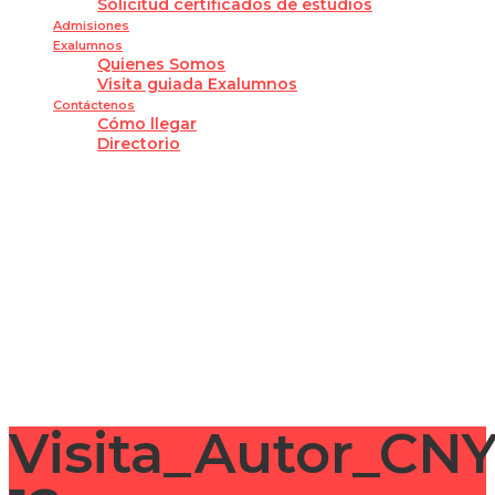
Solicitud certificados de estudios
Admisiones
Exalumnos
Quienes Somos
Visita guiada Exalumnos
Contáctenos
Cómo llegar
Directorio
¿Tienes alguna pregunta?
Enviar la consulta
Mensaje enviado
Cerrar
Visita_Autor_CN