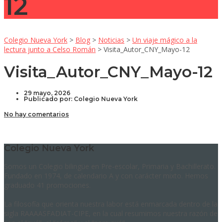
12
Colegio Nueva York
>
Blog
>
Noticias
>
Un viaje mágico a la
lectura junto a Celso Román
>
Visita_Autor_CNY_Mayo-12
Visita_Autor_CNY_Mayo-12
29 mayo, 2026
Publicado por:
Colegio Nueva York
No hay comentarios
Colegio Nueva York
Somos un Colegio bilingüe en Pre-escolar, Primaria y Bachillerato.
Fundado en 1974, de calendario A y con carácter mixto. Hemos
graduado 41 promociones.
La filosofía que orienta nuestra labor está enmarcada dentro de la
sigla RAAAASFADIAT-CIPE, en la cual resumimos nuestra razón de