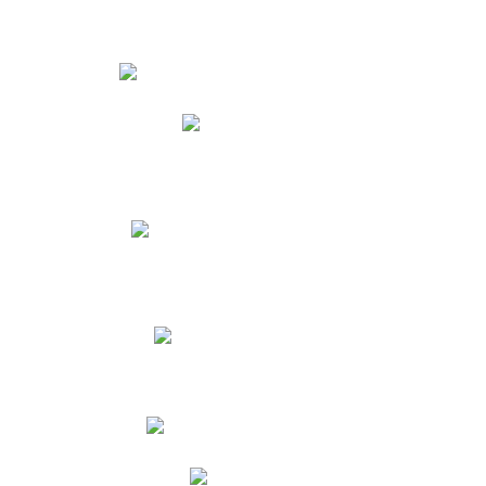
Estudiantes
Phidias
Biblioteca CNY
Cronograma de evaluaciones
Manual de Convivencia
Resultados Pruebas Saber