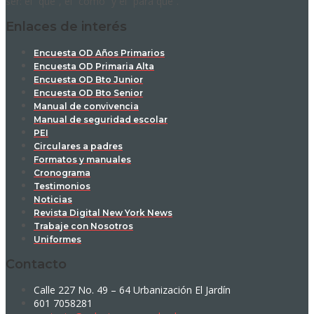
ser: el “qué”, el “cómo” y el “para qué”.
Enlaces de interés
Encuesta OD Años Primarios
Encuesta OD Primaria Alta
Encuesta OD Bto Junior
Encuesta OD Bto Senior
Manual de convivencia
Manual de seguridad escolar
PEI
Circulares a padres
Formatos y manuales
Cronograma
Testimonios
Noticias
Revista Digital New York News
Trabaje con Nosotros
Uniformes
Contacto
Calle 227 No. 49 – 64 Urbanización El Jardín
601 7058281