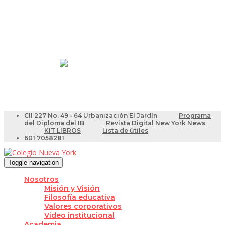
Resultados Pruebas Saber
Videotutoriales para Docentes
Cll 227 No. 49 - 64 Urbanización El Jardín
Programa
del Diploma del IB
Revista Digital New York News
KIT LIBROS
Lista de útiles
601 7058281
Toggle navigation
Nosotros
Misión y Visión
Filosofía educativa
Valores corporativos
Video institucional
Academia