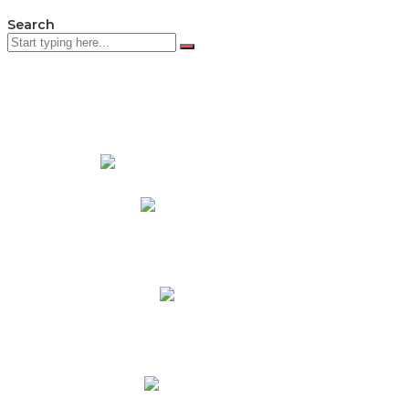
Search
PADRES DE FAMILIA
Padres CNY Online
Circulares a Padres
Cronograma