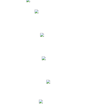
Phidias
Correo para Docentes
Biblioteca CNY
Cronograma
INEWS