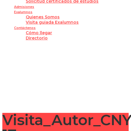
Solicitud certificados de estudios
Admisiones
Exalumnos
Quienes Somos
Visita guiada Exalumnos
Contáctenos
Cómo llegar
Directorio
¿Tienes alguna pregunta?
Enviar la consulta
Mensaje enviado
Cerrar
Visita_Autor_CN