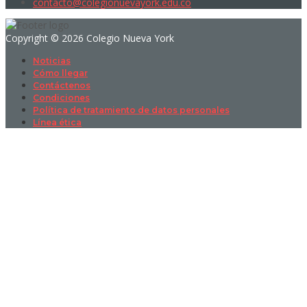
contacto@colegionuevayork.edu.co
Copyright © 2026 Colegio Nueva York
Noticias
Cómo llegar
Contáctenos
Condiciones
Política de tratamiento de datos personales
Línea ética
Sign In
La contraseña debe tener un mínimo
de 8 caracteres de números y letras, y contener al menos 1 letra
mayúscula
I want to sign up as instructor