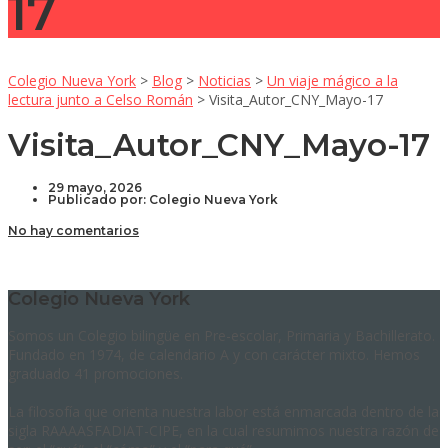
17
Colegio Nueva York
>
Blog
>
Noticias
>
Un viaje mágico a la
lectura junto a Celso Román
>
Visita_Autor_CNY_Mayo-17
Visita_Autor_CNY_Mayo-17
29 mayo, 2026
Publicado por:
Colegio Nueva York
No hay comentarios
Colegio Nueva York
Somos un Colegio bilingüe en Pre-escolar, Primaria y Bachillerato.
Fundado en 1974, de calendario A y con carácter mixto. Hemos
graduado 41 promociones.
La filosofía que orienta nuestra labor está enmarcada dentro de la
sigla RAAAASFADIAT-CIPE, en la cual resumimos nuestra razón de