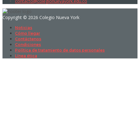
contacto@colegionuevayork.edu.co
Copyright © 2026 Colegio Nueva York
Noticias
Cómo llegar
Contáctenos
Condiciones
Política de tratamiento de datos personales
Línea ética
Sign In
La contraseña debe tener un mínimo
de 8 caracteres de números y letras, y contener al menos 1 letra
mayúscula
I want to sign up as instructor