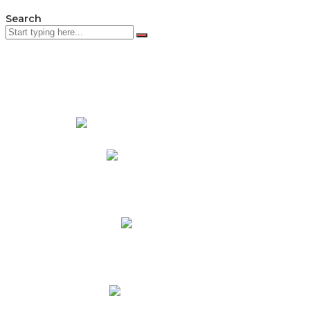
Search
PADRES DE FAMILIA
Padres CNY Online
Circulares a Padres
Cronograma