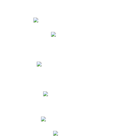
Estudiantes
Phidias
Biblioteca CNY
Cronograma de evaluaciones
Manual de Convivencia
Resultados Pruebas Saber