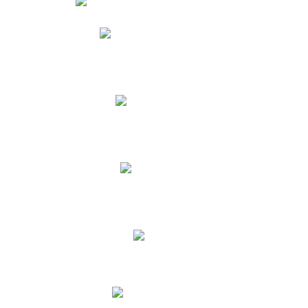
Phidias
Correo para Docentes
Biblioteca CNY
Cronograma
INEWS