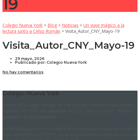
19
Colegio Nueva York
>
Blog
>
Noticias
>
Un viaje mágico a la
lectura junto a Celso Román
>
Visita_Autor_CNY_Mayo-19
Visita_Autor_CNY_Mayo-19
29 mayo, 2026
Publicado por:
Colegio Nueva York
No hay comentarios
Colegio Nueva York
Somos un Colegio bilingüe en Pre-escolar, Primaria y Bachillerato.
Fundado en 1974, de calendario A y con carácter mixto. Hemos
graduado 41 promociones.
La filosofía que orienta nuestra labor está enmarcada dentro de la
sigla RAAAASFADIAT-CIPE, en la cual resumimos nuestra razón de