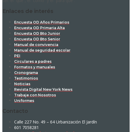
ser: el “qué”, el “cómo” y el “para qué”.
Enlaces de interés
Encuesta OD Años Primarios
Encuesta OD Primaria Alta
Encuesta OD Bto Junior
Encuesta OD Bto Senior
Manual de convivencia
Manual de seguridad escolar
PEI
Circulares a padres
Formatos y manuales
Cronograma
Testimonios
Noticias
Revista Digital New York News
Trabaje con Nosotros
Uniformes
Contacto
Calle 227 No. 49 – 64 Urbanización El Jardín
601 7058281