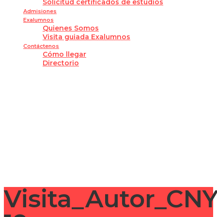
Solicitud certificados de estudios
Admisiones
Exalumnos
Quienes Somos
Visita guiada Exalumnos
Contáctenos
Cómo llegar
Directorio
¿Tienes alguna pregunta?
Enviar la consulta
Mensaje enviado
Cerrar
Visita_Autor_CN