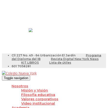
Resultados Pruebas Saber
Videotutoriales para Docentes
Cll 227 No. 49 - 64 Urbanización El Jardín
Programa
del Diploma del IB
Revista Digital New York News
KIT LIBROS
Lista de útiles
601 7058281
Toggle navigation
Nosotros
Misión y Visión
Filosofía educativa
Valores corporativos
Video institucional
Academia