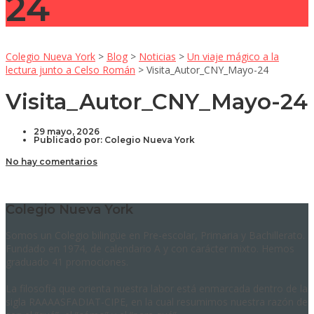
24
Colegio Nueva York
>
Blog
>
Noticias
>
Un viaje mágico a la
lectura junto a Celso Román
>
Visita_Autor_CNY_Mayo-24
Visita_Autor_CNY_Mayo-24
29 mayo, 2026
Publicado por:
Colegio Nueva York
No hay comentarios
Colegio Nueva York
Somos un Colegio bilingüe en Pre-escolar, Primaria y Bachillerato.
Fundado en 1974, de calendario A y con carácter mixto. Hemos
graduado 41 promociones.
La filosofía que orienta nuestra labor está enmarcada dentro de la
sigla RAAAASFADIAT-CIPE, en la cual resumimos nuestra razón de