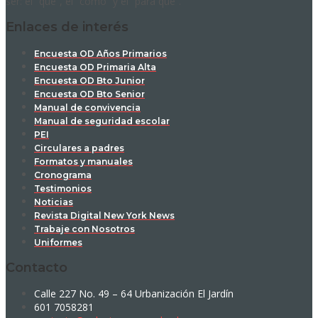
ser: el “qué”, el “cómo” y el “para qué”.
Enlaces de interés
Encuesta OD Años Primarios
Encuesta OD Primaria Alta
Encuesta OD Bto Junior
Encuesta OD Bto Senior
Manual de convivencia
Manual de seguridad escolar
PEI
Circulares a padres
Formatos y manuales
Cronograma
Testimonios
Noticias
Revista Digital New York News
Trabaje con Nosotros
Uniformes
Contacto
Calle 227 No. 49 – 64 Urbanización El Jardín
601 7058281