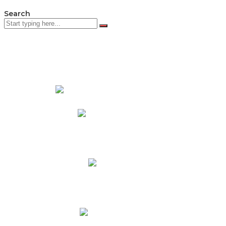
Search
PADRES DE FAMILIA
Padres CNY Online
Circulares a Padres
Cronograma