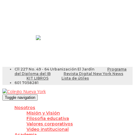
Resultados Pruebas Saber
Videotutoriales para Docentes
Cll 227 No. 49 - 64 Urbanización El Jardín
Programa
del Diploma del IB
Revista Digital New York News
KIT LIBROS
Lista de útiles
601 7058281
Toggle navigation
Nosotros
Misión y Visión
Filosofía educativa
Valores corporativos
Video institucional
Academia