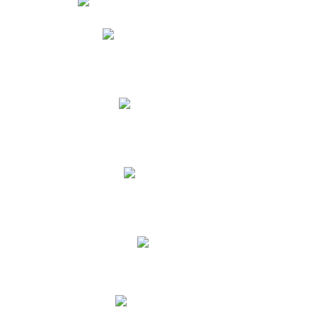
Phidias
Correo para Docentes
Biblioteca CNY
Cronograma
INEWS