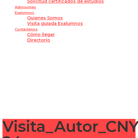
Solicitud certificados de estudios
Admisiones
Exalumnos
Quienes Somos
Visita guiada Exalumnos
Contáctenos
Cómo llegar
Directorio
¿Tienes alguna pregunta?
Enviar la consulta
Mensaje enviado
Cerrar
Visita_Autor_CN