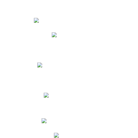
Estudiantes
Phidias
Biblioteca CNY
Cronograma de evaluaciones
Manual de Convivencia
Resultados Pruebas Saber