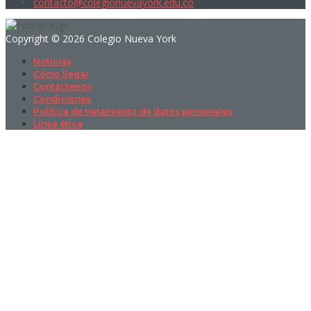
contacto@colegionuevayork.edu.co
Copyright © 2026 Colegio Nueva York
Noticias
Cómo llegar
Contáctenos
Condiciones
Política de tratamiento de datos personales
Línea ética
Sign In
La contraseña debe tener un mínimo
de 8 caracteres de números y letras, y contener al menos 1 letra
mayúscula
I want to sign up as instructor