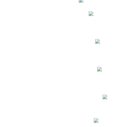
Phidias
Correo para Docent
Biblioteca CNY
Cronograma
INEWS