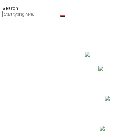
Search
PADRES DE F
Padres CNY Online
Circulares a Padres
Cronograma