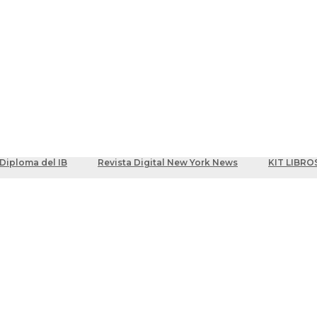
ber
centes
Diploma del IB
Revista Digital New York News
KIT LIBRO