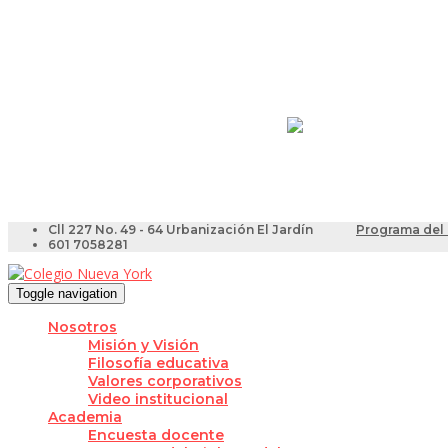
Resultados Pruebas Sa
Videotutoriales para Do
Cll 227 No. 49 - 64 Urbanización El Jardín
Programa del 
601 7058281
Toggle navigation
Nosotros
Misión y Visión
Filosofía educativa
Valores corporativos
Video institucional
Academia
Encuesta docente