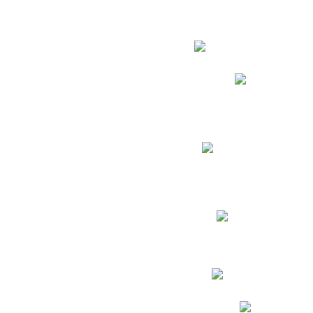
Estudian
Phidias
Biblioteca CNY
Cronograma de evaluac
Manual de Convivenc
Resultados Pruebas Sa