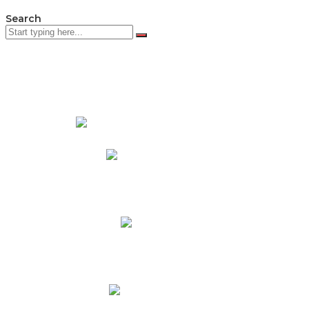
Search
PADRES DE FAMILIA
Padres CNY Online
Circulares a Padres
Cronograma