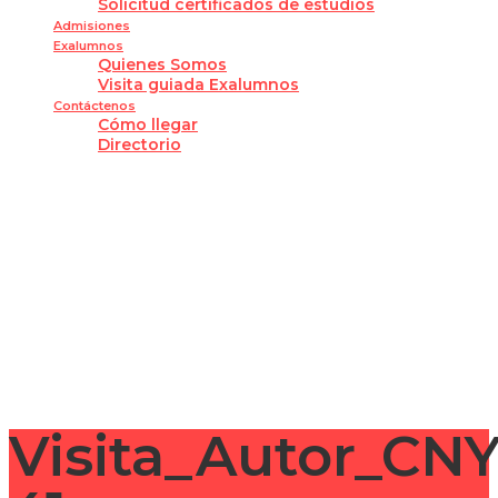
Solicitud certificados de estudios
Admisiones
Exalumnos
Quienes Somos
Visita guiada Exalumnos
Contáctenos
Cómo llegar
Directorio
¿Tienes alguna pregunta?
Enviar la consulta
Mensaje enviado
Cerrar
Visita_Autor_CN