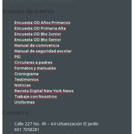
ser: el “qué”, el “cómo” y el “para qué”.
Enlaces de interés
Encuesta OD Años Primarios
Encuesta OD Primaria Alta
Encuesta OD Bto Junior
Encuesta OD Bto Senior
Manual de convivencia
Manual de seguridad escolar
PEI
Circulares a padres
Formatos y manuales
Cronograma
Testimonios
Noticias
Revista Digital New York News
Trabaje con Nosotros
Uniformes
Contacto
Calle 227 No. 49 – 64 Urbanización El Jardín
601 7058281