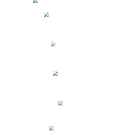
Phidias
Correo para Docentes
Biblioteca CNY
Cronograma
INEWS