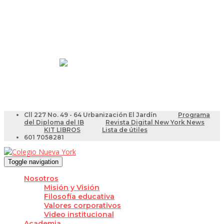
Resultados Pruebas Saber
Videotutoriales para Docentes
Cll 227 No. 49 - 64 Urbanización El Jardín
Programa
del Diploma del IB
Revista Digital New York News
KIT LIBROS
Lista de útiles
601 7058281
Toggle navigation
Nosotros
Misión y Visión
Filosofía educativa
Valores corporativos
Video institucional
Academia