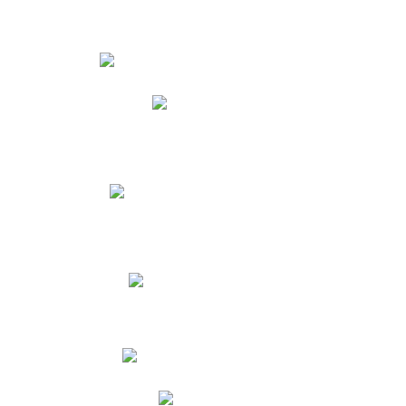
Estudiantes
Phidias
Biblioteca CNY
Cronograma de evaluaciones
Manual de Convivencia
Resultados Pruebas Saber