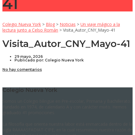
41
Colegio Nueva York
>
Blog
>
Noticias
>
Un viaje mágico a la
lectura junto a Celso Román
>
Visita_Autor_CNY_Mayo-41
Visita_Autor_CNY_Mayo-41
29 mayo, 2026
Publicado por:
Colegio Nueva York
No hay comentarios
Colegio Nueva York
Somos un Colegio bilingüe en Pre-escolar, Primaria y Bachillerato.
Fundado en 1974, de calendario A y con carácter mixto. Hemos
graduado 41 promociones.
La filosofía que orienta nuestra labor está enmarcada dentro de la
sigla RAAAASFADIAT-CIPE, en la cual resumimos nuestra razón de