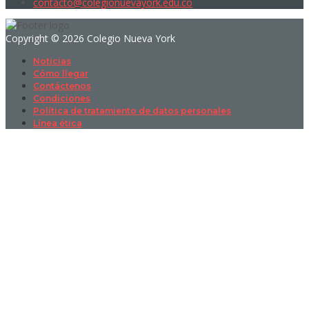
contacto@colegionuevayork.edu.co
Copyright © 2026 Colegio Nueva York
Noticias
Cómo llegar
Contáctenos
Condiciones
Política de tratamiento de datos personales
Línea ética
Sign In
La contraseña debe tener un mínimo
de 8 caracteres de números y letras, y contener al menos 1 letra
mayúscula
I want to sign up as instructor