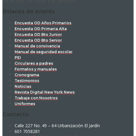
ser: el “qué”, el “cómo” y el “para qué”.
Enlaces de interés
Encuesta OD Años Primarios
Encuesta OD Primaria Alta
Encuesta OD Bto Junior
Encuesta OD Bto Senior
Manual de convivencia
Manual de seguridad escolar
PEI
Circulares a padres
Formatos y manuales
Cronograma
Testimonios
Noticias
Revista Digital New York News
Trabaje con Nosotros
Uniformes
Contacto
Calle 227 No. 49 – 64 Urbanización El Jardín
601 7058281