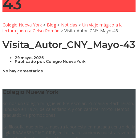
43
Colegio Nueva York
>
Blog
>
Noticias
>
Un viaje mágico a la
lectura junto a Celso Román
>
Visita_Autor_CNY_Mayo-43
Visita_Autor_CNY_Mayo-43
29 mayo, 2026
Publicado por:
Colegio Nueva York
No hay comentarios
Colegio Nueva York
Somos un Colegio bilingüe en Pre-escolar, Primaria y Bachillerato.
Fundado en 1974, de calendario A y con carácter mixto. Hemos
graduado 41 promociones.
La filosofía que orienta nuestra labor está enmarcada dentro de la
sigla RAAAASFADIAT-CIPE, en la cual resumimos nuestra razón de