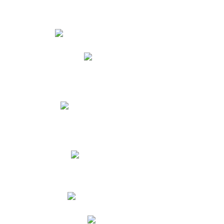
Estudiantes
Phidias
Biblioteca CNY
Cronograma de evaluaciones
Manual de Convivencia
Resultados Pruebas Saber