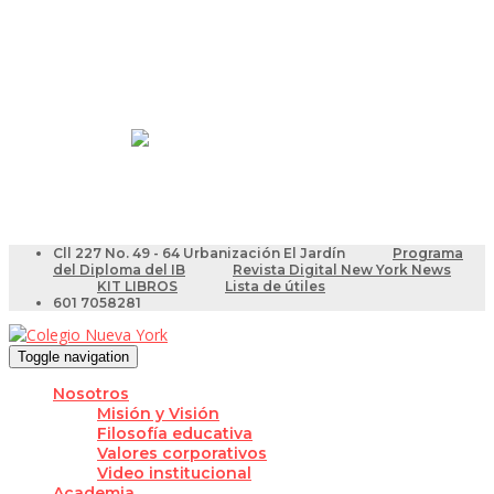
Resultados Pruebas Saber
Videotutoriales para Docentes
Cll 227 No. 49 - 64 Urbanización El Jardín
Programa
del Diploma del IB
Revista Digital New York News
KIT LIBROS
Lista de útiles
601 7058281
Toggle navigation
Nosotros
Misión y Visión
Filosofía educativa
Valores corporativos
Video institucional
Academia