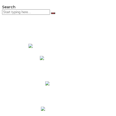
Search
PADRES DE FAMILIA
Padres CNY Online
Circulares a Padres
Cronograma