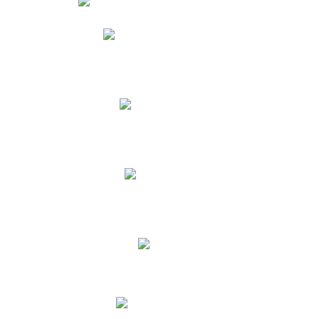
Phidias
Correo para Docentes
Biblioteca CNY
Cronograma
INEWS