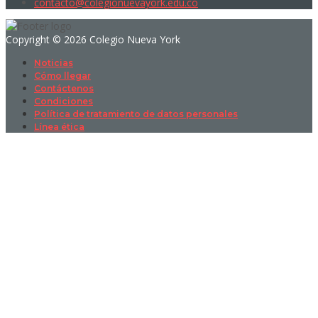
contacto@colegionuevayork.edu.co
Copyright © 2026 Colegio Nueva York
Noticias
Cómo llegar
Contáctenos
Condiciones
Política de tratamiento de datos personales
Línea ética
Sign In
La contraseña debe tener un mínimo
de 8 caracteres de números y letras, y contener al menos 1 letra
mayúscula
I want to sign up as instructor