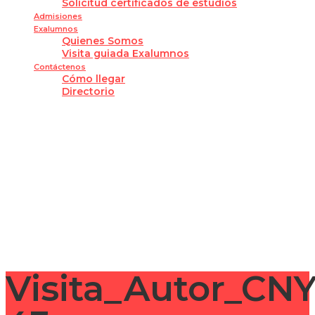
Solicitud certificados de estudios
Admisiones
Exalumnos
Quienes Somos
Visita guiada Exalumnos
Contáctenos
Cómo llegar
Directorio
¿Tienes alguna pregunta?
Enviar la consulta
Mensaje enviado
Cerrar
Visita_Autor_CN