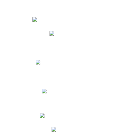
Estudiantes
Phidias
Biblioteca CNY
Cronograma de evaluaciones
Manual de Convivencia
Resultados Pruebas Saber