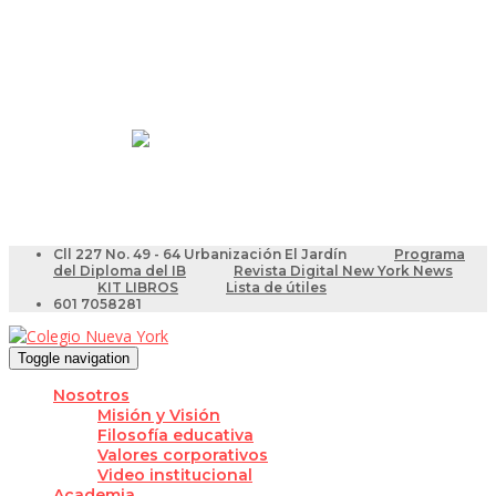
Resultados Pruebas Saber
Videotutoriales para Docentes
Cll 227 No. 49 - 64 Urbanización El Jardín
Programa
del Diploma del IB
Revista Digital New York News
KIT LIBROS
Lista de útiles
601 7058281
Toggle navigation
Nosotros
Misión y Visión
Filosofía educativa
Valores corporativos
Video institucional
Academia