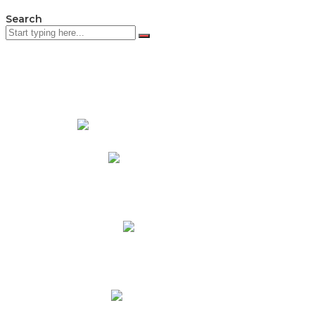
Search
PADRES DE FAMILIA
Padres CNY Online
Circulares a Padres
Cronograma