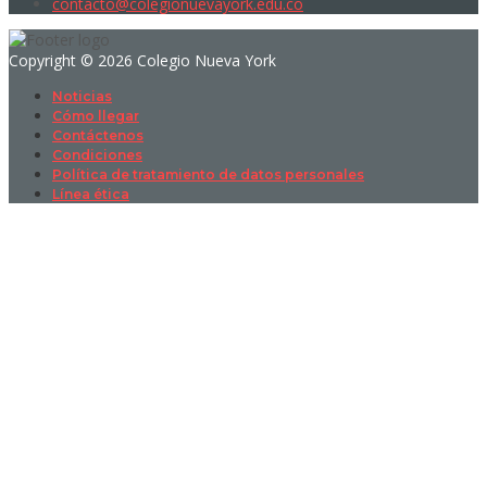
contacto@colegionuevayork.edu.co
Copyright © 2026 Colegio Nueva York
Noticias
Cómo llegar
Contáctenos
Condiciones
Política de tratamiento de datos personales
Línea ética
Sign In
La contraseña debe tener un mínimo
de 8 caracteres de números y letras, y contener al menos 1 letra
mayúscula
I want to sign up as instructor