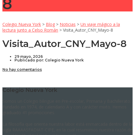
8
Colegio Nueva York
>
Blog
>
Noticias
>
Un viaje mágico a la
lectura junto a Celso Román
>
Visita_Autor_CNY_Mayo-8
Visita_Autor_CNY_Mayo-8
29 mayo, 2026
Publicado por:
Colegio Nueva York
No hay comentarios
Colegio Nueva York
Somos un Colegio bilingüe en Pre-escolar, Primaria y Bachillerato.
Fundado en 1974, de calendario A y con carácter mixto. Hemos
graduado 41 promociones.
La filosofía que orienta nuestra labor está enmarcada dentro de la
sigla RAAAASFADIAT-CIPE, en la cual resumimos nuestra razón de