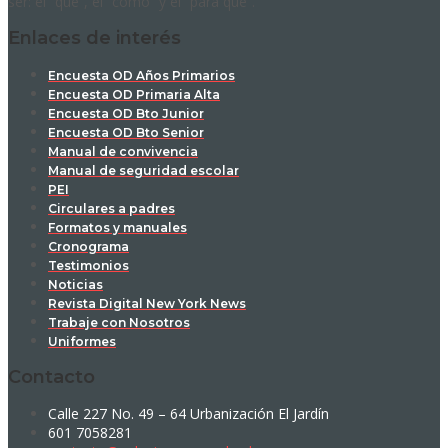
ser: el “qué”, el “cómo” y el “para qué”.
Enlaces de interés
Encuesta OD Años Primarios
Encuesta OD Primaria Alta
Encuesta OD Bto Junior
Encuesta OD Bto Senior
Manual de convivencia
Manual de seguridad escolar
PEI
Circulares a padres
Formatos y manuales
Cronograma
Testimonios
Noticias
Revista Digital New York News
Trabaje con Nosotros
Uniformes
Contacto
Calle 227 No. 49 – 64 Urbanización El Jardín
601 7058281