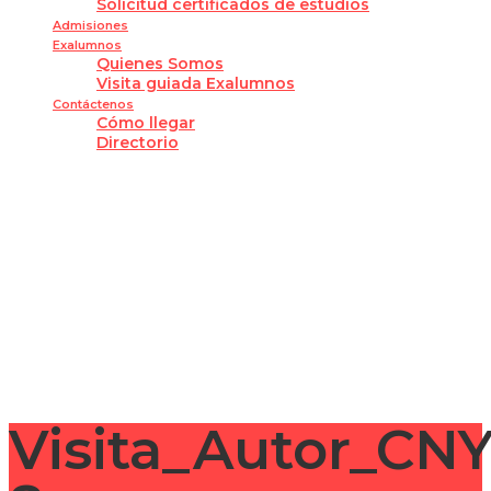
Solicitud certificados de estudios
Admisiones
Exalumnos
Quienes Somos
Visita guiada Exalumnos
Contáctenos
Cómo llegar
Directorio
¿Tienes alguna pregunta?
Enviar la consulta
Mensaje enviado
Cerrar
Visita_Autor_CN