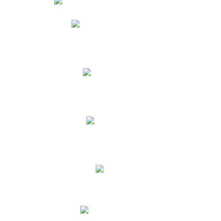
Phidias
Correo para Docentes
Biblioteca CNY
Cronograma
INEWS