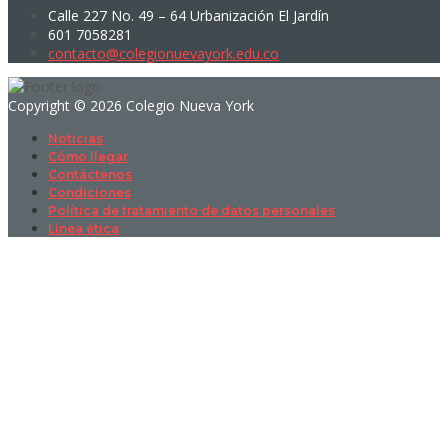
Calle 227 No. 49 – 64 Urbanización El Jardín
601 7058281
contacto@colegionuevayork.edu.co
Copyright © 2026 Colegio Nueva York
Noticias
Cómo llegar
Contáctenos
Condiciones
Política de tratamiento de datos personales
Línea ética
Sign In
La contraseña debe tener un mínimo
de 8 caracteres de números y letras, y contener al menos 1 letra
mayúscula