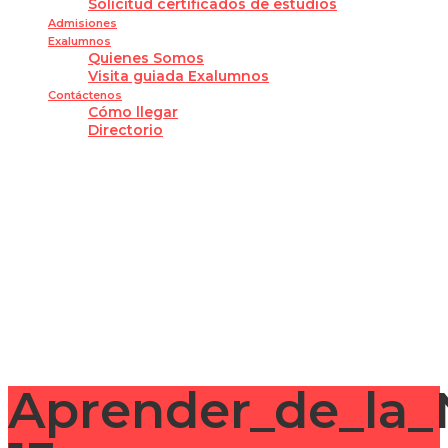
Solicitud certificados de estudios
Admisiones
Exalumnos
Quienes Somos
Visita guiada Exalumnos
Contáctenos
Cómo llegar
Directorio
¿Tienes alguna pregunta?
Enviar la consulta
Mensaje enviado
Cerrar
Aprender_de_la_