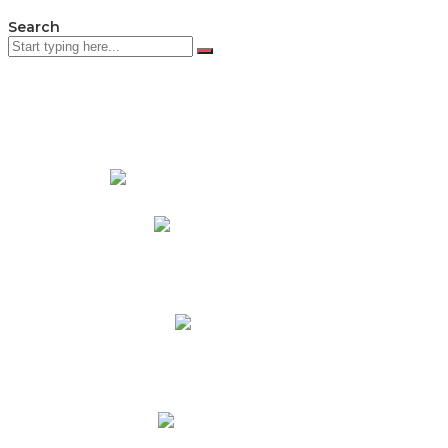
Search
PADRES DE FAMILIA
Padres CNY Online
Circulares a Padres
Cronograma