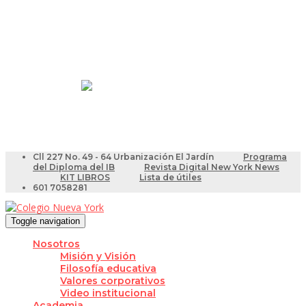
Resultados Pruebas Saber
Videotutoriales para Docentes
Cll 227 No. 49 - 64 Urbanización El Jardín
Programa
del Diploma del IB
Revista Digital New York News
KIT LIBROS
Lista de útiles
601 7058281
Toggle navigation
Nosotros
Misión y Visión
Filosofía educativa
Valores corporativos
Video institucional
Academia