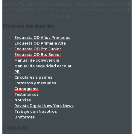
La filosofía que orienta nuestra labor está enmarcada dentro de la
sigla RAAAASFADIAT-CIPE, en la cual resumimos nuestra razón de
ser: el “qué”, el “cómo” y el “para qué”.
Enlaces de interés
Encuesta OD Años Primarios
Encuesta OD Primaria Alta
Encuesta OD Bto Junior
Encuesta OD Bto Senior
Manual de convivencia
Manual de seguridad escolar
PEI
Circulares a padres
Formatos y manuales
Cronograma
Testimonios
Noticias
Revista Digital New York News
Trabaje con Nosotros
Uniformes
Contacto