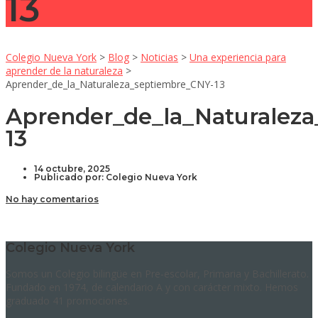
13
Colegio Nueva York
>
Blog
>
Noticias
>
Una experiencia para
aprender de la naturaleza
>
Aprender_de_la_Naturaleza_septiembre_CNY-13
Aprender_de_la_Naturalez
13
14 octubre, 2025
Publicado por:
Colegio Nueva York
No hay comentarios
Colegio Nueva York
Somos un Colegio bilingüe en Pre-escolar, Primaria y Bachillerato.
Fundado en 1974, de calendario A y con carácter mixto. Hemos
graduado 41 promociones.