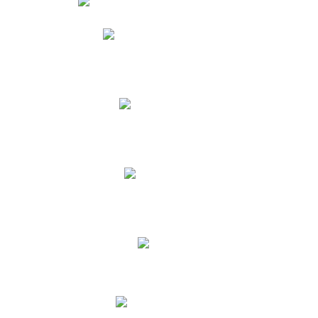
Phidias
Correo para Docentes
Biblioteca CNY
Cronograma
INEWS