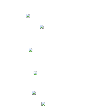
Estudiantes
Phidias
Biblioteca CNY
Cronograma de evaluaciones
Manual de Convivencia
Resultados Pruebas Saber