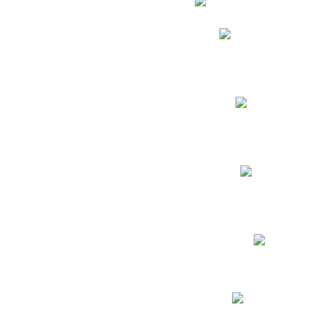
Phidias
Correo para Docent
Biblioteca CNY
Cronograma
INEWS