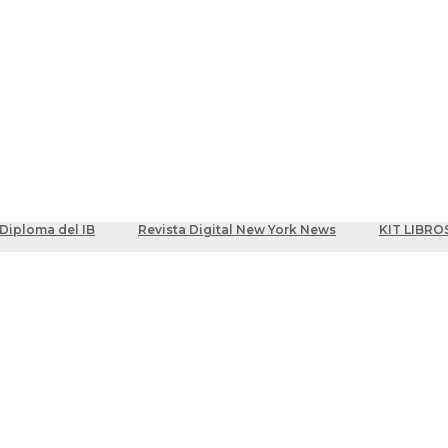
ber
centes
Diploma del IB
Revista Digital New York News
KIT LIBRO