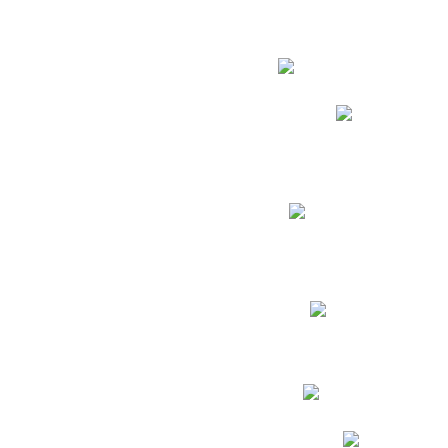
Estudian
Phidias
Biblioteca CNY
Cronograma de evaluac
Manual de Convivenc
Resultados Pruebas Sa