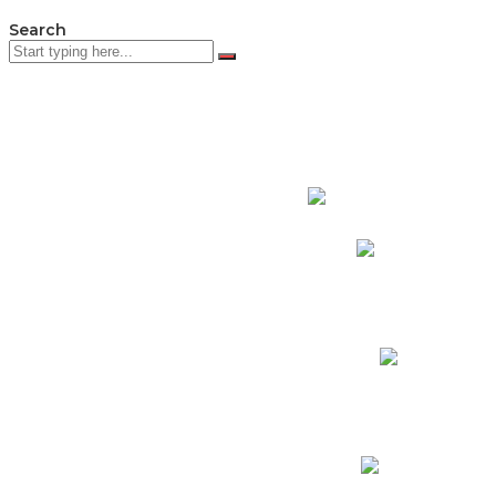
Search
PADRES DE F
Padres CNY Online
Circulares a Padres
Cronograma