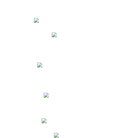
Estudiantes
Phidias
Biblioteca CNY
Cronograma de evaluaciones
Manual de Convivencia
Resultados Pruebas Saber