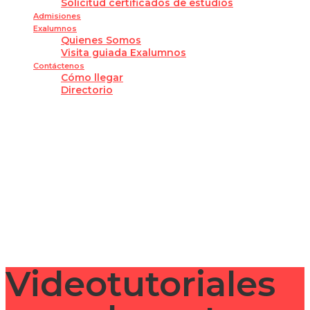
Solicitud certificados de estudios
Admisiones
Exalumnos
Quienes Somos
Visita guiada Exalumnos
Contáctenos
Cómo llegar
Directorio
¿Tienes alguna pregunta?
Enviar la consulta
Mensaje enviado
Cerrar
Videotutoriales