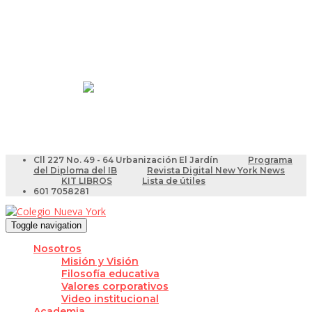
Resultados Pruebas Saber
Videotutoriales para Docentes
Cll 227 No. 49 - 64 Urbanización El Jardín
Programa
del Diploma del IB
Revista Digital New York News
KIT LIBROS
Lista de útiles
601 7058281
Toggle navigation
Nosotros
Misión y Visión
Filosofía educativa
Valores corporativos
Video institucional
Academia