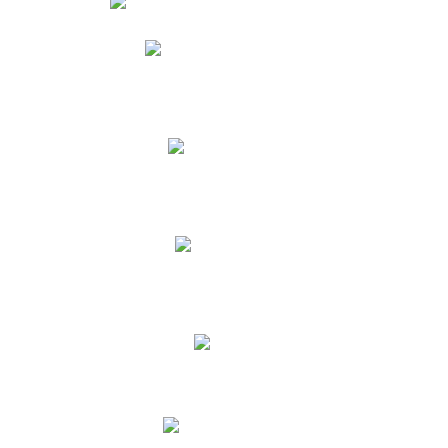
Phidias
Correo para Docentes
Biblioteca CNY
Cronograma
INEWS