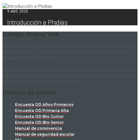
9 abril, 2025
Introducción a Phidias
Colegio Nueva York
Somos un Colegio bilingüe en Pre-escolar, Primaria y Bachillerato.
Fundado en 1974, de calendario A y con carácter mixto. Hemos
graduado 41 promociones.
La filosofía que orienta nuestra labor está enmarcada dentro de la
sigla RAAAASFADIAT-CIPE, en la cual resumimos nuestra razón de
ser: el “qué”, el “cómo” y el “para qué”.
Enlaces de interés
Encuesta OD Años Primarios
Encuesta OD Primaria Alta
Encuesta OD Bto Junior
Encuesta OD Bto Senior
Manual de convivencia
Manual de seguridad escolar