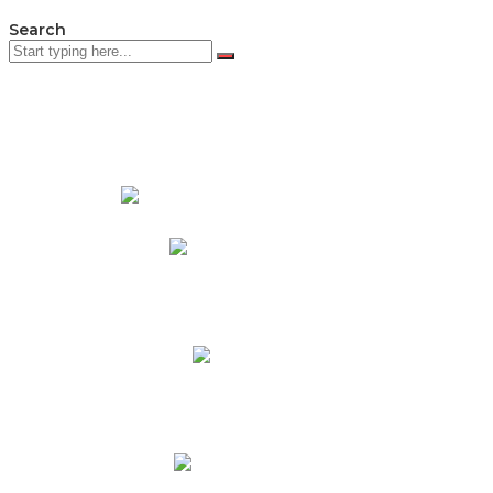
Search
PADRES DE FAMILIA
Padres CNY Online
Circulares a Padres
Cronograma