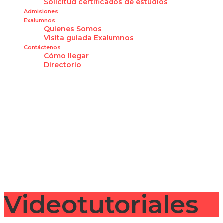
Solicitud certificados de estudios
Admisiones
Exalumnos
Quienes Somos
Visita guiada Exalumnos
Contáctenos
Cómo llegar
Directorio
¿Tienes alguna pregunta?
Enviar la consulta
Mensaje enviado
Cerrar
Videotutoriales