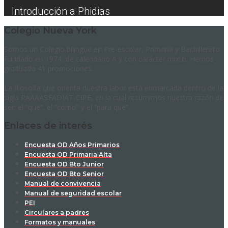
Introducción a Phidias
Colegio Nueva York
Somos un Colegio bilingüe en Pre-escolar, Primaria y Bachillerato.
Fundado en 1974, de calendario A y con carácter mixto. Hemos
graduado 41 promociones.
La filosofía que orienta nuestra labor está enmarcada dentro de la
sigla RAAAASFADIAT-CIPE, en la cual resumimos nuestra razón de
ser: el “qué”, el “cómo” y el “para qué”.
Enlaces de interés
Encuesta OD Años Primarios
Encuesta OD Primaria Alta
Encuesta OD Bto Junior
Encuesta OD Bto Senior
Manual de convivencia
Manual de seguridad escolar
PEI
Circulares a padres
Formatos y manuales