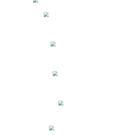
Phidias
Correo para Docentes
Biblioteca CNY
Cronograma
INEWS