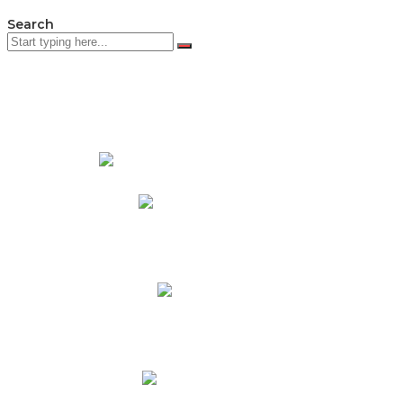
Search
PADRES DE FAMILIA
Padres CNY Online
Circulares a Padres
Cronograma