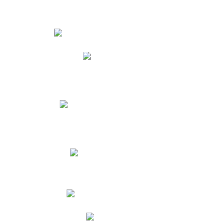
Estudiantes
Phidias
Biblioteca CNY
Cronograma de evaluaciones
Manual de Convivencia
Resultados Pruebas Saber