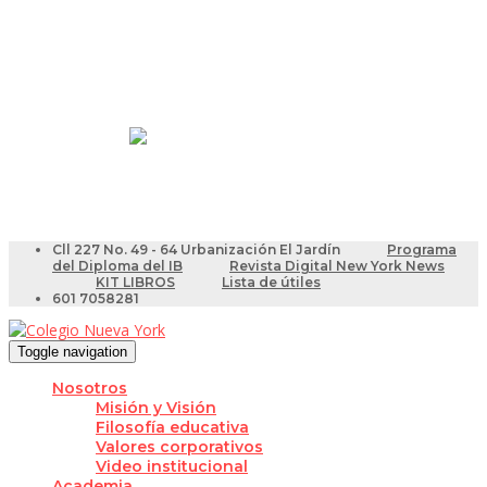
Resultados Pruebas Saber
Videotutoriales para Docentes
Cll 227 No. 49 - 64 Urbanización El Jardín
Programa
del Diploma del IB
Revista Digital New York News
KIT LIBROS
Lista de útiles
601 7058281
Toggle navigation
Nosotros
Misión y Visión
Filosofía educativa
Valores corporativos
Video institucional
Academia