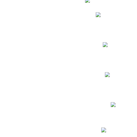
Phidias
Correo para Docent
Biblioteca CNY
Cronograma
INEWS