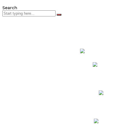
Search
PADRES DE F
Padres CNY Online
Circulares a Padres
Cronograma