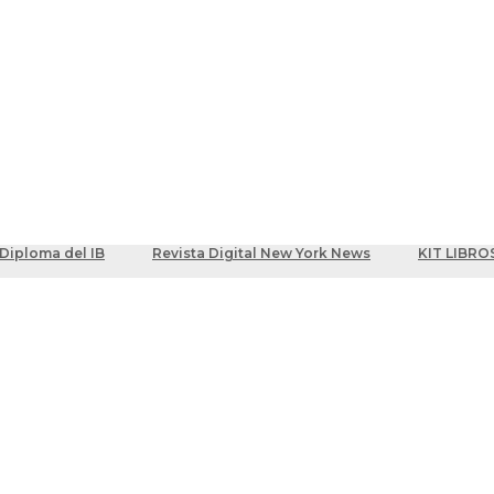
ber
centes
Diploma del IB
Revista Digital New York News
KIT LIBRO