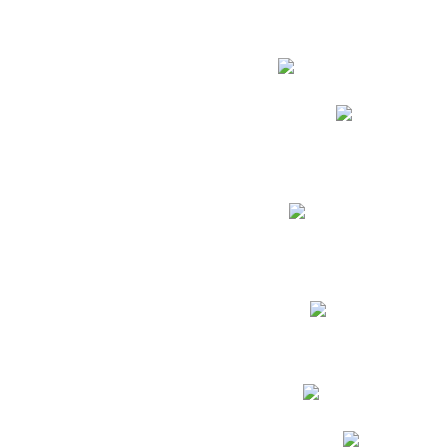
Estudian
Phidias
Biblioteca CNY
Cronograma de evaluac
Manual de Convivenc
Resultados Pruebas Sa