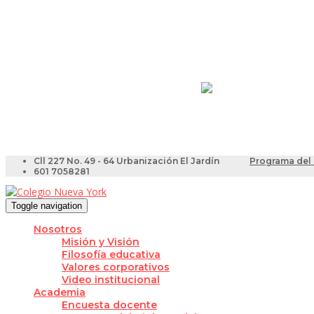
Resultados Pruebas Sa
Videotutoriales para Do
Cll 227 No. 49 - 64 Urbanización El Jardín
Programa del 
601 7058281
Toggle navigation
Nosotros
Misión y Visión
Filosofía educativa
Valores corporativos
Video institucional
Academia
Encuesta docente