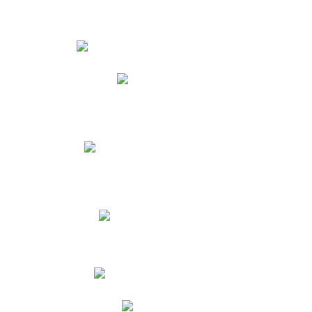
Estudiantes
Phidias
Biblioteca CNY
Cronograma de evaluaciones
Manual de Convivencia
Resultados Pruebas Saber