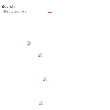
Search
PADRES DE FAMILIA
Padres CNY Online
Circulares a Padres
Cronograma