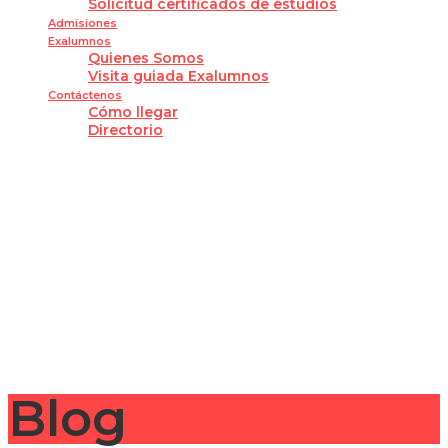
Solicitud certificados de estudios
Admisiones
Exalumnos
Quienes Somos
Visita guiada Exalumnos
Contáctenos
Cómo llegar
Directorio
¿Tienes alguna pregunta?
Enviar la consulta
Mensaje enviado
Cerrar
Blog