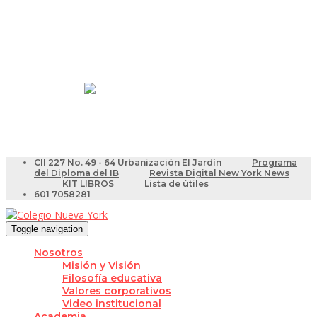
Resultados Pruebas Saber
Videotutoriales para Docentes
Cll 227 No. 49 - 64 Urbanización El Jardín
Programa
del Diploma del IB
Revista Digital New York News
KIT LIBROS
Lista de útiles
601 7058281
Toggle navigation
Nosotros
Misión y Visión
Filosofía educativa
Valores corporativos
Video institucional
Academia