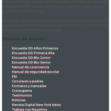
Somos un Colegio bilingüe en Pre-escolar, Primaria y Bachillerato.
Fundado en 1974, de calendario A y con carácter mixto. Hemos
graduado 41 promociones.
La filosofía que orienta nuestra labor está enmarcada dentro de la
sigla RAAAASFADIAT-CIPE, en la cual resumimos nuestra razón de
ser: el “qué”, el “cómo” y el “para qué”.
Enlaces de interés
Encuesta OD Años Primarios
Encuesta OD Primaria Alta
Encuesta OD Bto Junior
Encuesta OD Bto Senior
Manual de convivencia
Manual de seguridad escolar
PEI
Circulares a padres
Formatos y manuales
Cronograma
Testimonios
Noticias
Revista Digital New York News
Trabaje con Nosotros