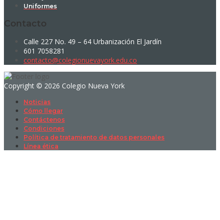
Uniformes
Contacto
Calle 227 No. 49 – 64 Urbanización El Jardín
601 7058281
contacto@colegionuevayork.edu.co
Copyright © 2026 Colegio Nueva York
Noticias
Cómo llegar
Contáctenos
Condiciones
Política de tratamiento de datos personales
Línea ética
Sign In
La contraseña debe tener un mínimo