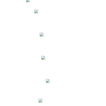
Phidias
Correo para Docentes
Biblioteca CNY
Cronograma
INEWS