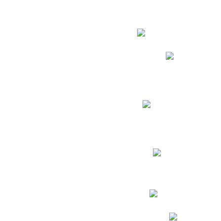
Estudian
Phidias
Biblioteca CNY
Cronograma de evaluac
Manual de Convivenc
Resultados Pruebas Sa