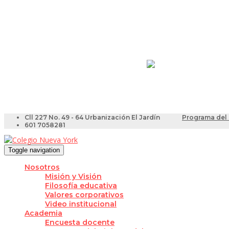
Resultados Pruebas Sa
Videotutoriales para Do
Cll 227 No. 49 - 64 Urbanización El Jardín
Programa del 
601 7058281
Toggle navigation
Nosotros
Misión y Visión
Filosofía educativa
Valores corporativos
Video institucional
Academia
Encuesta docente