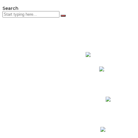
Search
PADRES DE F
Padres CNY Online
Circulares a Padres
Cronograma