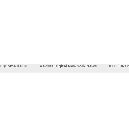
ber
centes
Diploma del IB
Revista Digital New York News
KIT LIBRO