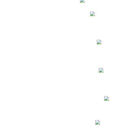
Phidias
Correo para Docent
Biblioteca CNY
Cronograma
INEWS